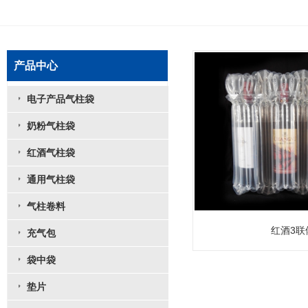
产品中心
电子产品气柱袋
奶粉气柱袋
红酒气柱袋
通用气柱袋
气柱卷料
红酒3联
充气包
袋中袋
垫片