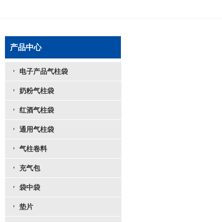
产品中心
电子产品气柱袋
奶粉气柱袋
红酒气柱袋
通用气柱袋
气柱卷料
充气包
袋中袋
垫片