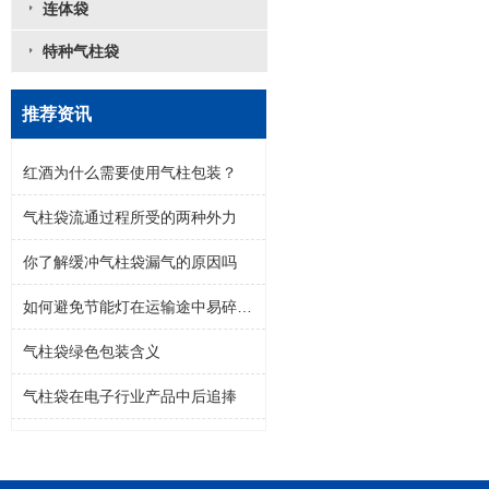
连体袋
特种气柱袋
推荐资讯
红酒为什么需要使用气柱包装？
气柱袋流通过程所受的两种外力
你了解缓冲气柱袋漏气的原因吗
如何避免节能灯在运输途中易碎问题
气柱袋绿色包装含义
气柱袋在电子行业产品中后追捧