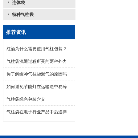
连体袋
特种气柱袋
推荐资讯
红酒为什么需要使用气柱包装？
气柱袋流通过程所受的两种外力
你了解缓冲气柱袋漏气的原因吗
如何避免节能灯在运输途中易碎问题
气柱袋绿色包装含义
气柱袋在电子行业产品中后追捧