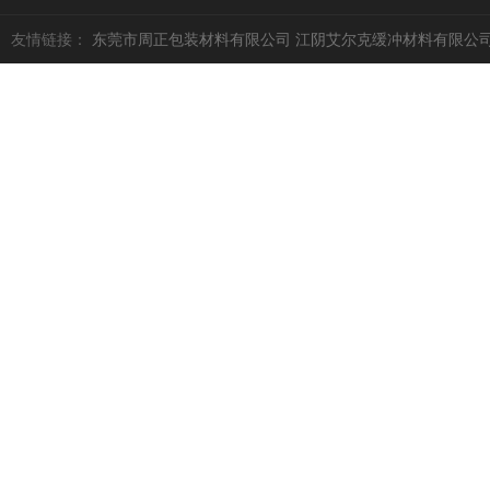
友情链接：
东莞市周正包装材料有限公司
江阴艾尔克缓冲材料有限公