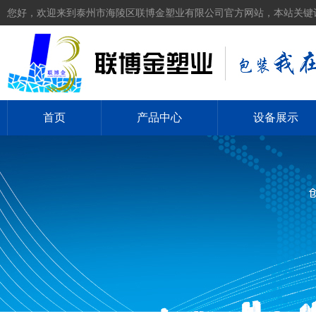
您好，欢迎来到泰州市海陵区联博金塑业有限公司官方网站，本站关键
首页
产品中心
设备展示